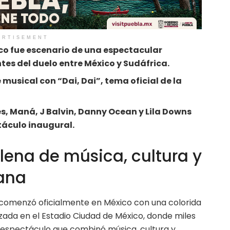
ERTISEMENT
co fue escenario de una espectacular
es del duelo entre México y Sudáfrica.
 musical con “Dai, Dai”, tema oficial de la
es, Maná, J Balvin, Danny Ocean y Lila Downs
táculo inaugural.
lena de música, cultura y
ana
comenzó oficialmente en México con una colorida
zada en el Estadio Ciudad de México, donde miles
n espectáculo que combinó música, cultura y