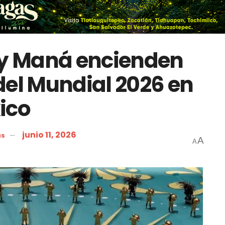
 y Maná encienden
del Mundial 2026 en
ico
junio 11, 2026
as
A
A