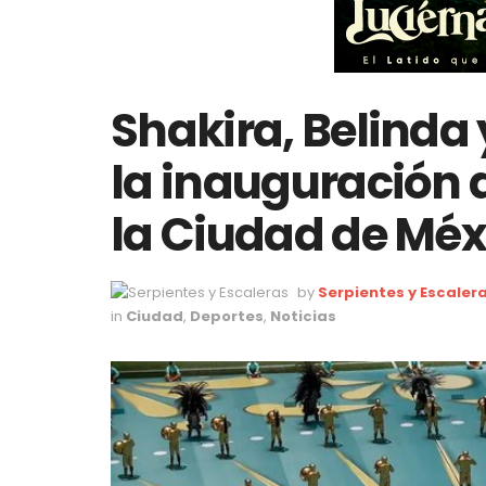
Shakira, Belinda
la inauguración 
la Ciudad de Méx
by
Serpientes y Escaler
in
Ciudad
,
Deportes
,
Noticias