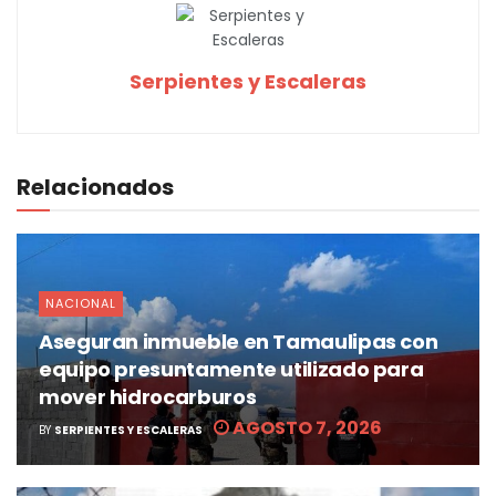
Serpientes y Escaleras
Relacionados
NACIONAL
Aseguran inmueble en Tamaulipas con
equipo presuntamente utilizado para
mover hidrocarburos
AGOSTO 7, 2026
BY
SERPIENTES Y ESCALERAS