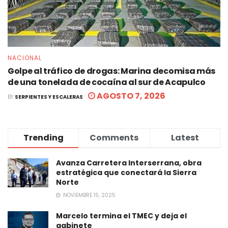
NACIONAL
Golpe al tráfico de drogas: Marina decomisa más
de una tonelada de cocaína al sur de Acapulco
AGOSTO 7, 2026
BY
SERPIENTES Y ESCALERAS
Trending
Comments
Latest
Avanza Carretera Interserrana, obra
estratégica que conectará la Sierra
Norte
NOVIEMBRE 15, 2025
Marcelo termina el TMEC y deja el
gabinete