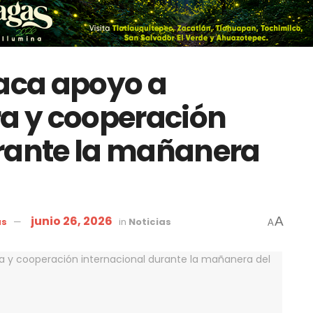
aca apoyo a
ra y cooperación
urante la mañanera
junio 26, 2026
A
as
in
Noticias
A