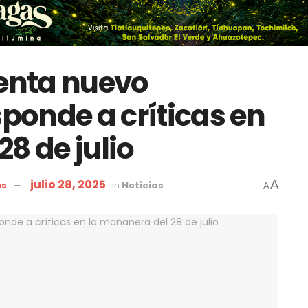
enta nuevo
sponde a críticas en
8 de julio
julio 28, 2025
A
as
in
Noticias
A