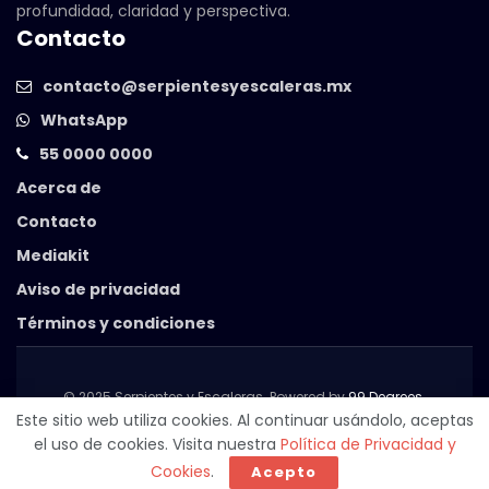
profundidad, claridad y perspectiva.
Contacto
contacto@serpientesyescaleras.mx
WhatsApp
55 0000 0000
Acerca de
Contacto
Mediakit
Aviso de privacidad
Términos y condiciones
© 2025 Serpientes y Escaleras. Powered by
99 Degrees
.
Este sitio web utiliza cookies. Al continuar usándolo, aceptas
el uso de cookies. Visita nuestra
Política de Privacidad y
Cookies
.
Acepto