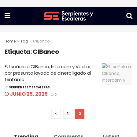
Home
Tag
CIBanco
Etiqueta:
CIBanco
EU señala a CIBanco, Intercam y Vector
por presunto lavado de dinero ligado al
fentanilo
BY
SERPIENTES Y ESCALERAS
JUNIO 25, 2025
0
1
2
Trending
Comments
Latest