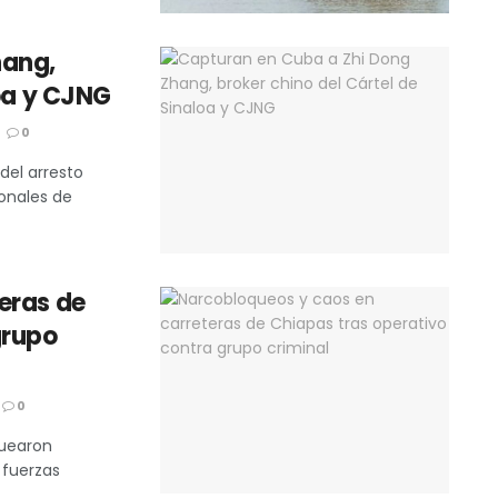
hang,
loa y CJNG
0
del arresto
onales de
eras de
grupo
0
quearon
 fuerzas