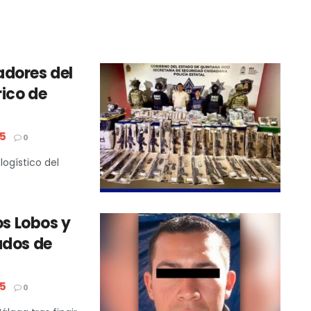
adores del
ico de
5
0
logístico del
os Lobos y
ados de
5
0