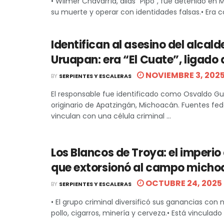
• Wilmer Chavarría, alias “Pipo”, fue detenido en M
su muerte y operar con identidades falsas.• Era co
Identifican al asesino del alcald
Uruapan: era “El Cuate”, ligado
NOVIEMBRE 3, 202
BY
SERPIENTES Y ESCALERAS
El responsable fue identificado como Osvaldo Gu
originario de Apatzingán, Michoacán. Fuentes fed
vinculan con una célula criminal ...
Los Blancos de Troya: el imperio
que extorsionó al campo mich
OCTUBRE 24, 2025
BY
SERPIENTES Y ESCALERAS
• El grupo criminal diversificó sus ganancias con
pollo, cigarros, minería y cerveza.• Está vinculado
...