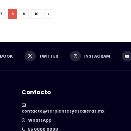
7
8
9
10
EBOOK
TWITTER
INSTAGRAM
Contacto
contacto@serpientesyescaleras.mx
WhatsApp
55 0000 0000