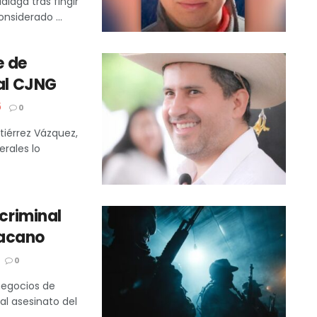
álaga tras fingir
nsiderado ...
e de
 al CJNG
5
0
tiérrez Vázquez,
erales lo
 criminal
oacano
0
 negocios de
 al asesinato del