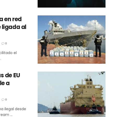
a en red
ligada al
0
ilitado el
.
s de EU
le a
0
ma ilegal desde
eam ...