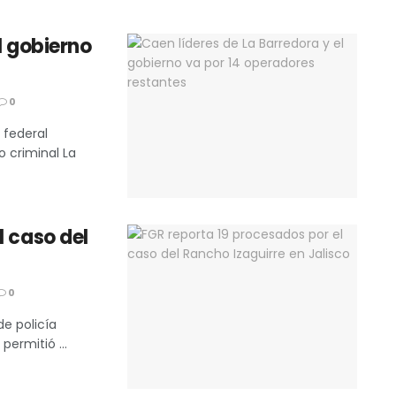
l gobierno
0
 federal
o criminal La
l caso del
0
de policía
ermitió ...