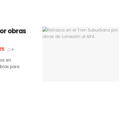
or obras
25
0
tos en
obras para