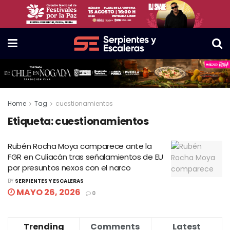
Home
Tag
cuestionamientos
Etiqueta:
cuestionamientos
Rubén Rocha Moya comparece ante la
FGR en Culiacán tras señalamientos de EU
por presuntos nexos con el narco
BY
SERPIENTES Y ESCALERAS
MAYO 26, 2026
0
Trending
Comments
Latest