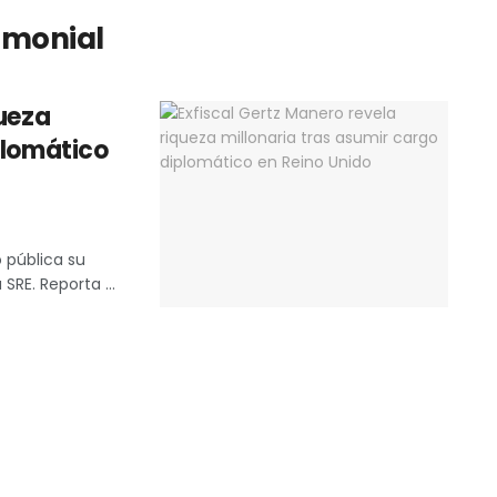
imonial
queza
plomático
o pública su
SRE. Reporta ...