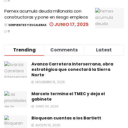
0
Pemex acumula deuda millonaria con
constructoras y pone en riesgo empleos
JUNIO 17, 2025
BY
SERPIENTES Y ESCALERAS
0
Trending
Comments
Latest
Avanza Carretera Interserrana, obra
estratégica que conectará la Sierra
Norte
NOVIEMBRE 15, 2025
Marcelo termina el TMEC y deja el
gabinete
JUNIO 20, 2026
Bloquean cuentas a los Bartlett
AGOSTO 16, 2025