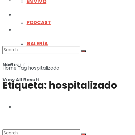
EN VIVO
ILUSTRACIONES
PODCAST
DEPORTES
GALERÍA
No Result
MUNDO
Home
Tag
hospitalizado
View All Result
Etiqueta:
hospitalizado
ILUSTRACIONES
DEPORTES