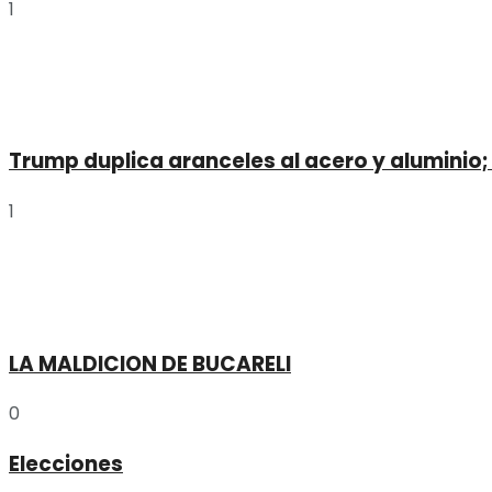
1
Trump duplica aranceles al acero y aluminio;
1
LA MALDICION DE BUCARELI
0
Elecciones