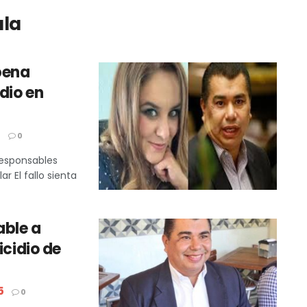
ala
pena
dio en
5
0
responsables
r El fallo sienta
able a
icidio de
5
0