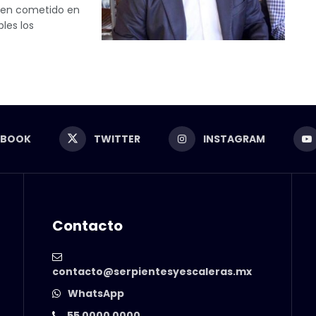
rimen cometido en
les los
EBOOK
TWITTER
INSTAGRAM
Contacto
contacto@serpientesyescaleras.mx
WhatsApp
55 0000 0000