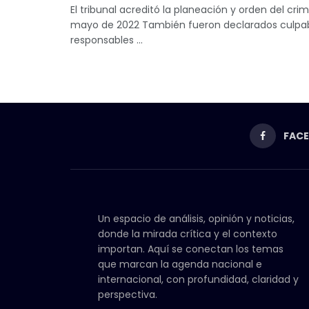
El tribunal acreditó la planeación y orden del c
mayo de 2022 También fueron declarados culpab
responsables ...
FAC
Un espacio de análisis, opinión y noticias,
donde la mirada crítica y el contexto
importan. Aquí se conectan los temas
que marcan la agenda nacional e
internacional, con profundidad, claridad y
perspectiva.