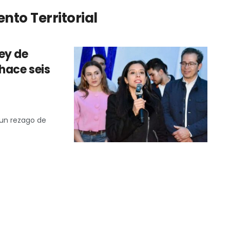
nto Territorial
ey de
hace seis
0
 un rezago de