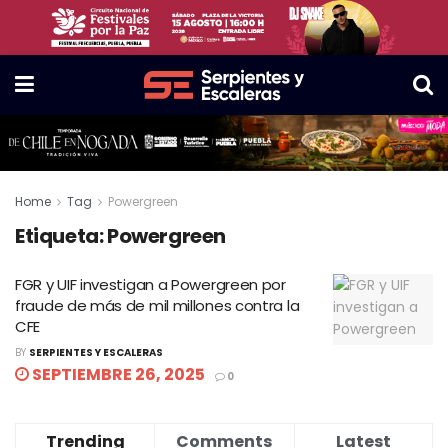
Home
Tag
Powergreen
Etiqueta:
Powergreen
FGR y UIF investigan a Powergreen por
fraude de más de mil millones contra la
CFE
BY
SERPIENTES Y ESCALERAS
SEPTIEMBRE 26, 2025
0
Trending
Comments
Latest