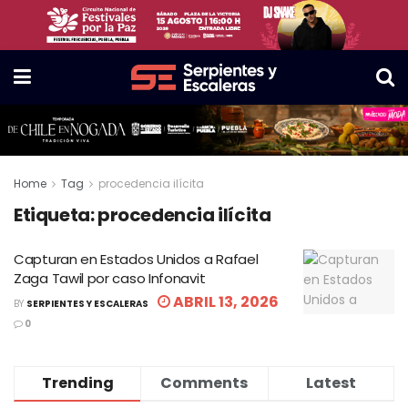
Home
Tag
procedencia ilícita
Etiqueta:
procedencia ilícita
Capturan en Estados Unidos a Rafael
Zaga Tawil por caso Infonavit
ABRIL 13, 2026
BY
SERPIENTES Y ESCALERAS
0
Trending
Comments
Latest