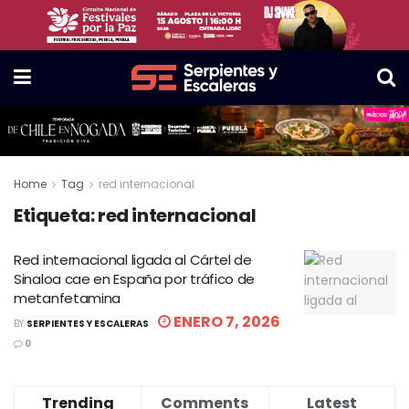
Home
Tag
red internacional
Etiqueta:
red internacional
Red internacional ligada al Cártel de
Sinaloa cae en España por tráfico de
metanfetamina
ENERO 7, 2026
BY
SERPIENTES Y ESCALERAS
0
Trending
Comments
Latest