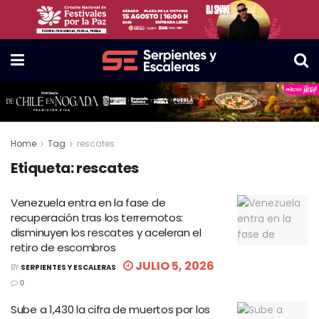
Home
Tag
rescates
Etiqueta:
rescates
Venezuela entra en la fase de
recuperación tras los terremotos:
disminuyen los rescates y aceleran el
retiro de escombros
JULIO 5, 2026
BY
SERPIENTES Y ESCALERAS
0
Sube a 1,430 la cifra de muertos por los