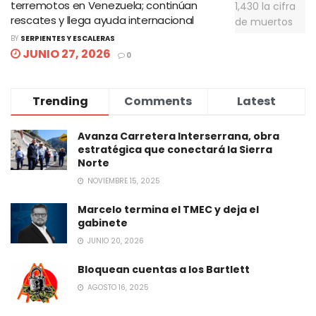
terremotos en Venezuela; continúan
rescates y llega ayuda internacional
BY
SERPIENTES Y ESCALERAS
JUNIO 27, 2026
0
Trending
Comments
Latest
Avanza Carretera Interserrana, obra
estratégica que conectará la Sierra
Norte
NOVIEMBRE 15, 2025
Marcelo termina el TMEC y deja el
gabinete
JUNIO 20, 2026
Bloquean cuentas a los Bartlett
AGOSTO 16, 2025