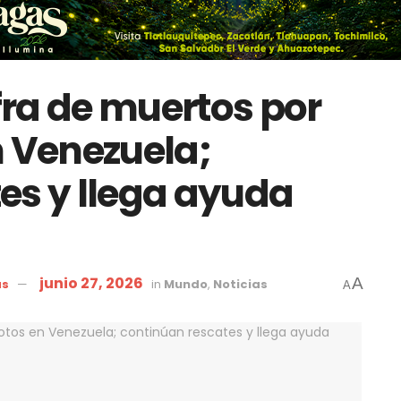
ifra de muertos por
n Venezuela;
es y llega ayuda
junio 27, 2026
A
as
in
Mundo
,
Noticias
A