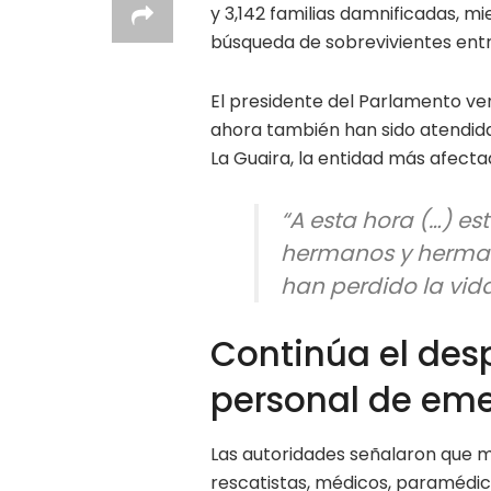
y 3,142 familias damnificadas, m
búsqueda de sobrevivientes ent
El presidente del Parlamento ve
ahora también han sido atendida
La Guaira, la entidad más afecta
“A esta hora (…) e
hermanos y herman
han perdido la vida
Continúa el desp
personal de em
Las autoridades señalaron que má
rescatistas, médicos, paramédi