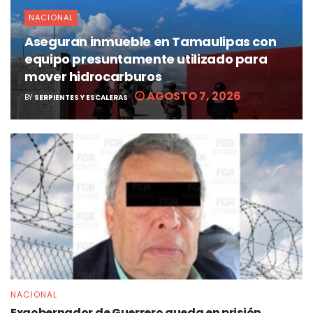
NACIONAL
Aseguran inmueble en Tamaulipas con
equipo presuntamente utilizado para
mover hidrocarburos
AGOSTO 7, 2026
BY
SERPIENTES Y ESCALERAS
NACIONAL
Exgobernador de Guerrero queda en prisión