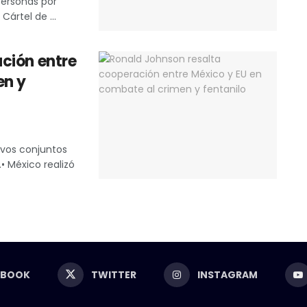
personas por
ártel de ...
ción entre
en y
ivos conjuntos
.• México realizó
EBOOK
TWITTER
INSTAGRAM