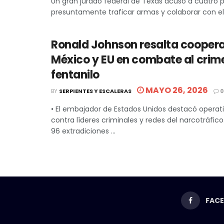
Un gran jurado federal de Texas acusó a cuatro 
presuntamente traficar armas y colaborar con el C
Ronald Johnson resalta coopera
México y EU en combate al crim
fentanilo
MAYO 26, 2026
BY
SERPIENTES Y ESCALERAS
0
• El embajador de Estados Unidos destacó operat
contra líderes criminales y redes del narcotráfico
96 extradiciones ...
FAC