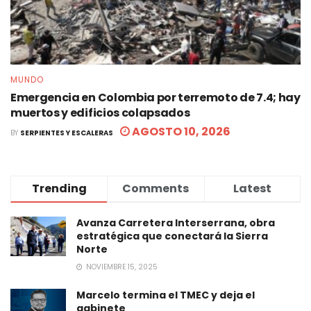
MUNDO
Emergencia en Colombia por terremoto de 7.4; hay
muertos y edificios colapsados
AGOSTO 10, 2026
BY
SERPIENTES Y ESCALERAS
Trending
Comments
Latest
Avanza Carretera Interserrana, obra
estratégica que conectará la Sierra
Norte
NOVIEMBRE 15, 2025
Marcelo termina el TMEC y deja el
gabinete