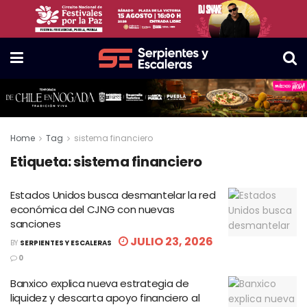
Home
Tag
sistema financiero
Etiqueta:
sistema financiero
Estados Unidos busca desmantelar la red
económica del CJNG con nuevas
sanciones
JULIO 23, 2026
BY
SERPIENTES Y ESCALERAS
0
Banxico explica nueva estrategia de
liquidez y descarta apoyo financiero al