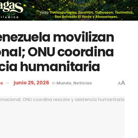
enezuela movilizan
onal; ONU coordina
ncia humanitaria
junio 25, 2026
A
as
in
Mundo
,
Noticias
A