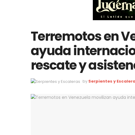
Terremotos en V
ayuda internaci
rescate y asiste
by
Serpientes y Escaler