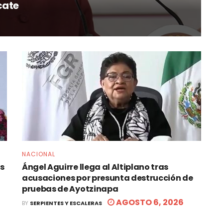
cate
NACIONAL
os
Ángel Aguirre llega al Altiplano tras
acusaciones por presunta destrucción de
pruebas de Ayotzinapa
AGOSTO 6, 2026
BY
SERPIENTES Y ESCALERAS