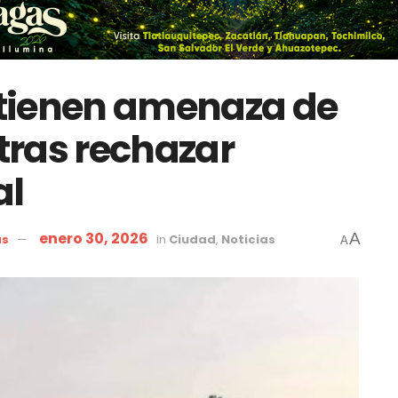
tienen amenaza de
tras rechazar
al
enero 30, 2026
A
as
in
Ciudad
,
Noticias
A