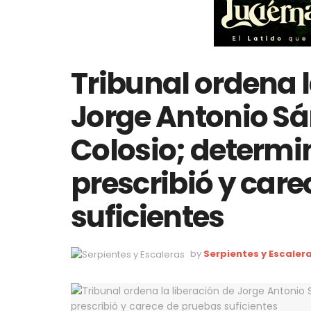
Tribunal ordena l
Jorge Antonio Sá
Colosio; determi
prescribió y car
suficientes
by
Serpientes y Escaler