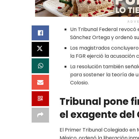
ADV
Un Tribunal Federal revocó 
Sánchez Ortega y ordenó su 
Los magistrados concluyeron
la FGR ejerció la acusación 
La resolución también señal
para sostener la teoría de u
Colosio.
Tribunal pone f
el exagente del
El Primer Tribunal Colegiado en 
México, ordenó la liberación in