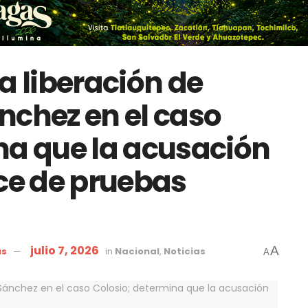
a liberación de
nchez en el caso
na que la acusación
ece de pruebas
julio 7, 2026
A
as
in
Nacional
,
Noticias
A