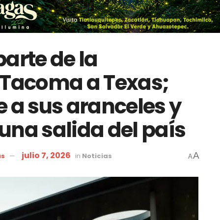
arte de la
 Tacoma a Texas;
e a sus aranceles y
una salida del país
julio 7, 2026
A
as
in
Noticias
A