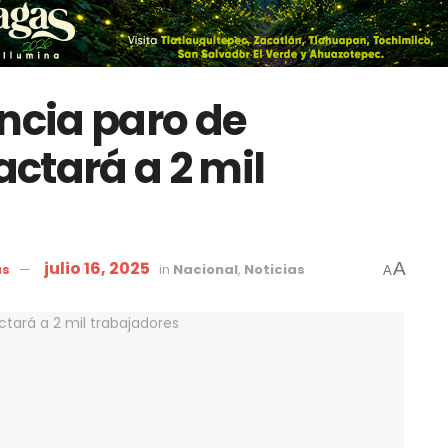
cia paro de
ctará a 2 mil
julio 16, 2025
A
as
in
Nacional
,
Noticias
A