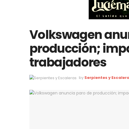
Volkswagen anun
producción; impa
trabajadores
by
Serpientes y Escaler