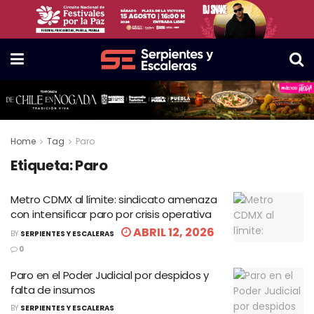
Home
Tag
Paro
Etiqueta:
Paro
Metro CDMX al límite: sindicato amenaza
con intensificar paro por crisis operativa
ABRIL 12, 2026
BY
SERPIENTES Y ESCALERAS
0
Paro en el Poder Judicial por despidos y
falta de insumos
BY
SERPIENTES Y ESCALERAS