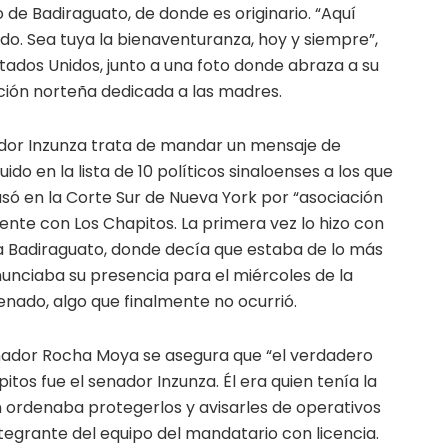
 de Badiraguato, de donde es originario. “Aquí
o. Sea tuya la bienaventuranza, hoy y siempre”,
stados Unidos, junto a una foto donde abraza a su
ión norteña dedicada a las madres.
ador Inzunza trata de mandar un mensaje de
ido en la lista de 10 políticos sinaloenses a los que
só en la Corte Sur de Nueva York por “asociación
nte con Los Chapitos. La primera vez lo hizo con
ra Badiraguato, donde decía que estaba de lo más
nunciaba su presencia para el miércoles de la
nado, algo que finalmente no ocurrió.
rnador Rocha Moya se asegura que “el verdadero
tos fue el senador Inzunza. Él era quien tenía la
en ordenaba protegerlos y avisarles de operativos
ntegrante del equipo del mandatario con licencia.