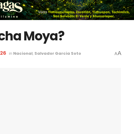
ocha Moya?
026
A
in
Nacional
,
Salvador Garcia Soto
A