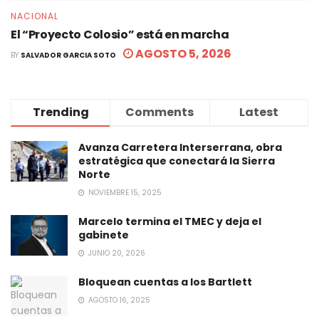
NACIONAL
El “Proyecto Colosio” está en marcha
AGOSTO 5, 2026
BY
SALVADOR GARCIA SOTO
Trending
Comments
Latest
Avanza Carretera Interserrana, obra
estratégica que conectará la Sierra
Norte
NOVIEMBRE 15, 2025
Marcelo termina el TMEC y deja el
gabinete
JUNIO 20, 2026
Bloquean cuentas a los Bartlett
AGOSTO 16, 2025