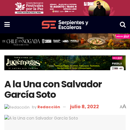
A la Una con Salvador
García Soto
julio 8, 2022
A
by
Redacción
A