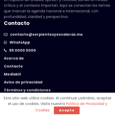
crítica y el contexto importan. Aquí se conectan los temas
que marcan la agenda nacional e internacional, con
profundidad, claridad y perspectiva.
Contacto
contacto@serpientesyescaleras.mx
WhatsApp
55 0000 0000
Acerca de
Contacto
Mediakit
Aviso de privacidad
Términos y condiciones
Este sitio web utiliza cookies. Al continuar usándolo, aceptas
el uso de cookies. Visita nuestra
Política de Privacidad y
© 2025 Serpientes y Escaleras. Powered by
99 Degrees
.
Cookies
.
Acepto