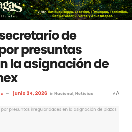
secretario de
 por presuntas
en la asignación de
mex
junio 24, 2026
A
as
in
Nacional
,
Noticias
A