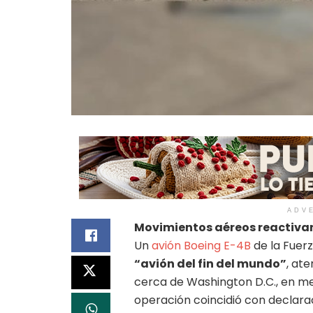
ADV
Movimientos aéreos reactivan
Un
avión Boeing E-4B
de la Fuer
“avión del fin del mundo”
, at
cerca de Washington D.C., en med
operación coincidió con declara