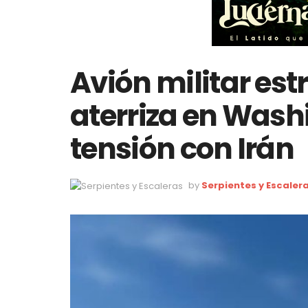
Avión militar est
aterriza en Wash
tensión con Irán
by
Serpientes y Escaler