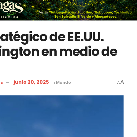
ratégico de EE.UU.
ington en medio de
junio 20, 2025
A
as
in
Mundo
A