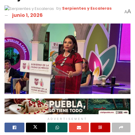
by
Serpientes y Escaleras
A
A
junio 1, 2026
ADVERTISEMENT