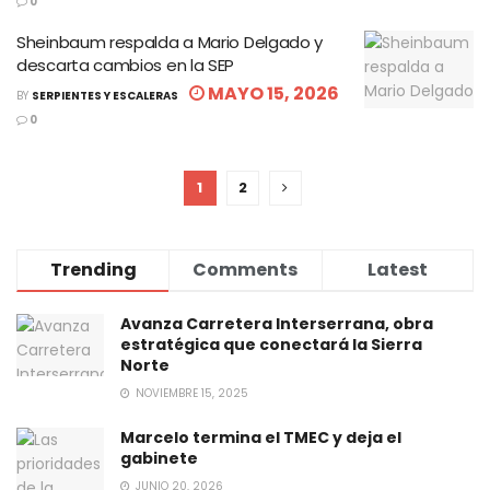
0
Sheinbaum respalda a Mario Delgado y
descarta cambios en la SEP
MAYO 15, 2026
BY
SERPIENTES Y ESCALERAS
0
1
2
Trending
Comments
Latest
Avanza Carretera Interserrana, obra
estratégica que conectará la Sierra
Norte
NOVIEMBRE 15, 2025
Marcelo termina el TMEC y deja el
gabinete
JUNIO 20, 2026