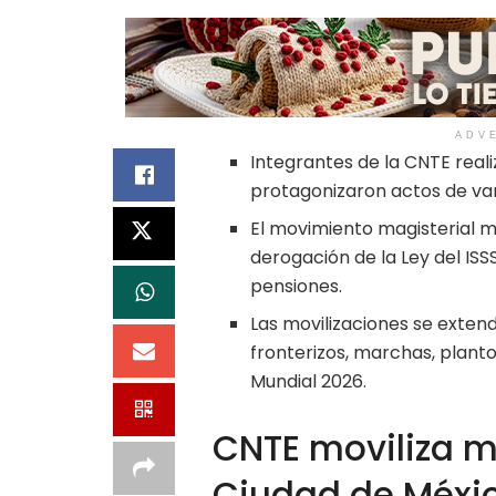
ADV
Integrantes de la CNTE rea
protagonizaron actos de van
El movimiento magisterial ma
derogación de la Ley del IS
pensiones.
Las movilizaciones se extend
fronterizos, marchas, plant
Mundial 2026.
CNTE moviliza m
Ciudad de Méxi