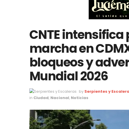
CNTE intensifica 
marcha en CDMX 
bloqueos y adver
Mundial 2026
by
Serpientes y Escaler
in
Ciudad
,
Nacional
,
Noticias