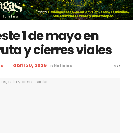
ste 1 de mayo en
uta y cierres viales
abril 30, 2026
A
as
in
Noticias
A