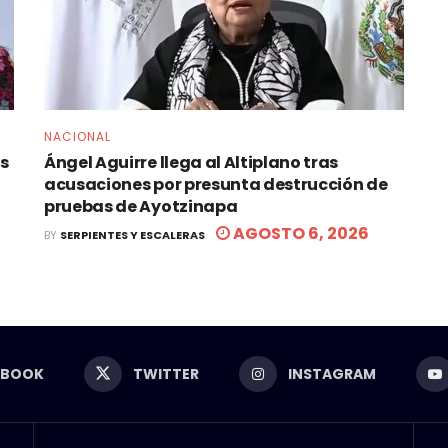
NACIONAL
os
Ángel Aguirre llega al Altiplano tras
acusaciones por presunta destrucción de
pruebas de Ayotzinapa
AGOSTO 6, 2026
BY
SERPIENTES Y ESCALERAS
EBOOK
TWITTER
INSTAGRAM