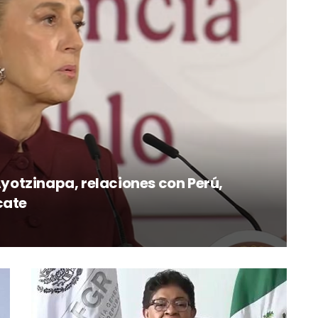
otzinapa, relaciones con Perú,
cate