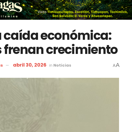
a caída económica:
s frenan crecimiento
abril 30, 2026
A
as
in
Noticias
A