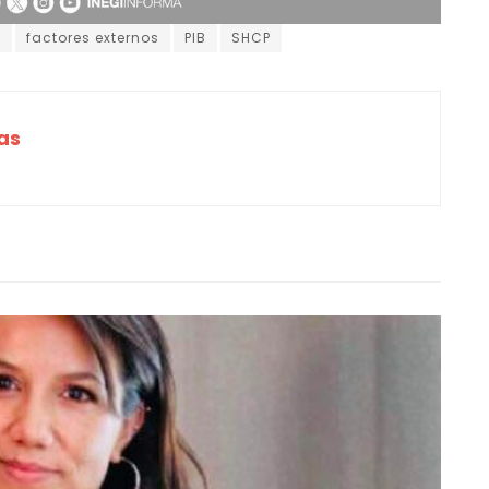
a
factores externos
PIB
SHCP
as