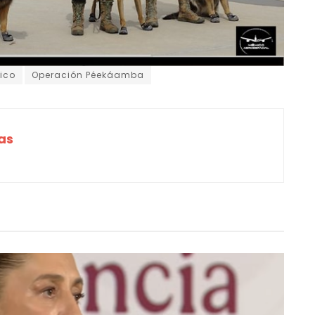
ico
Operación Péekáamba
as