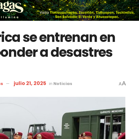
rica se entrenan en
onder a desastres
julio 21, 2025
A
as
in
Noticias
A