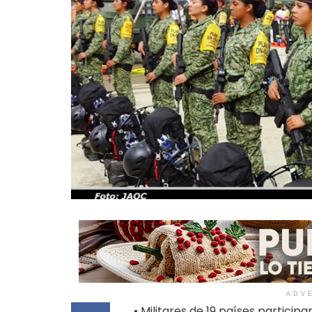
ADV
• Militares de 19 países particip