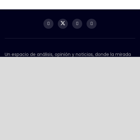
Un espacio de análisis, opinión y noticias, donde la mirada
crítica y el contexto importan. Aquí se conectan los temas
que marcan la agenda nacional e internacional, con
profundidad, claridad y perspectiva.
Contacto
contacto@serpientesyescaleras.mx
WhatsApp
55 0000 0000
Acerca de
Contacto