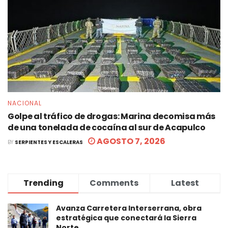
NACIONAL
Golpe al tráfico de drogas: Marina decomisa más
de una tonelada de cocaína al sur de Acapulco
AGOSTO 7, 2026
BY
SERPIENTES Y ESCALERAS
Trending
Comments
Latest
Avanza Carretera Interserrana, obra
estratégica que conectará la Sierra
Norte