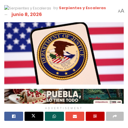
by
Serpientes y Escaleras
A
A
junio 8, 2026
ADVERTISEMENT