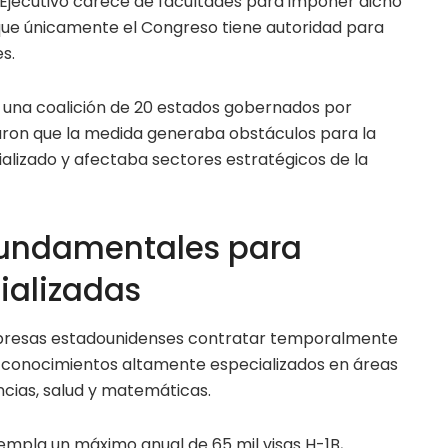
r Ejecutivo carece de facultades para imponer dicho
que únicamente el Congreso tiene autoridad para
s.
una coalición de 20 estados gobernados por
ron que la medida generaba obstáculos para la
alizado y afectaba sectores estratégicos de la
fundamentales para
ializadas
presas estadounidenses contratar temporalmente
n conocimientos altamente especializados en áreas
ncias, salud y matemáticas.
empla un máximo anual de 65 mil visas H-1B,