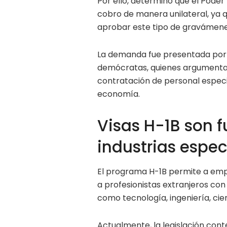
Por ello, determinó que el Pode
cobro de manera unilateral, ya 
aprobar este tipo de gravámene
La demanda fue presentada por 
demócratas, quienes argumenta
contratación de personal especi
economía.
Visas H-1B son 
industrias espec
El programa H-1B permite a em
a profesionistas extranjeros co
como tecnología, ingeniería, cie
Actualmente, la legislación cont