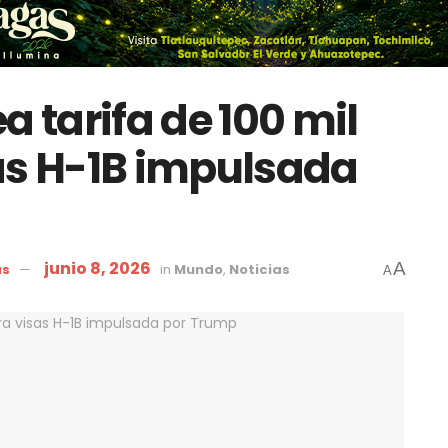
a tarifa de 100 mil
as H-1B impulsada
junio 8, 2026
A
as
in
Mundo
,
Noticias
A