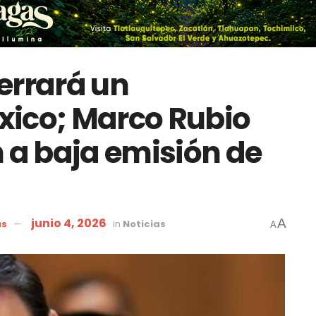
errará un
xico; Marco Rubio
n a baja emisión de
junio 4, 2026
A
as
in
Noticias
A