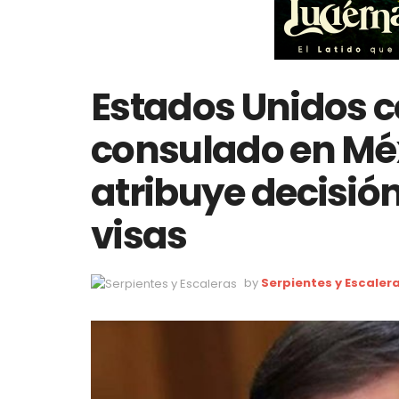
Estados Unidos c
consulado en Mé
atribuye decisió
visas
by
Serpientes y Escaler