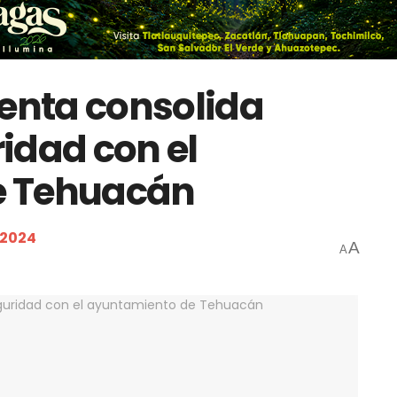
nta consolida
idad con el
e Tehuacán
 2024
A
A