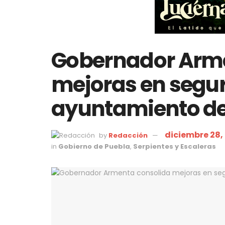
Gobernador Arme
mejoras en segur
ayuntamiento d
diciembre 28,
by
Redacción
in
Gobierno de Puebla
,
Serpientes y Escaleras