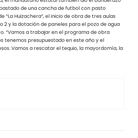
gra, el mandatario estatal también dio el banderazo
pastado de una cancha de futbol con pasto
e “La Huizachera”, el inicio de obra de tres aulas
ego 2 y la dotación de paneles para el pozo de agua
co. “Vamos a trabajar en el programa de obra
sos tenemos presupuestado en este año y el
esos. Vamos a rescatar el tequio, la mayordomía, la