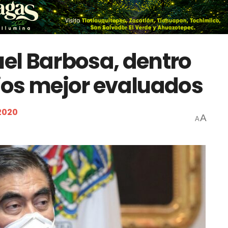
el Barbosa, dentro
ios mejor evaluados
2020
A
A