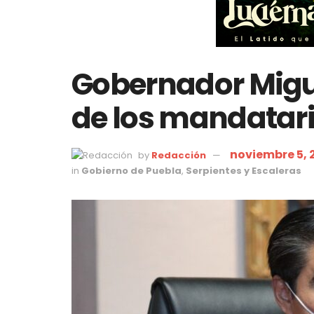
Gobernador Migu
de los mandatar
noviembre 5, 
by
Redacción
in
Gobierno de Puebla
,
Serpientes y Escaleras