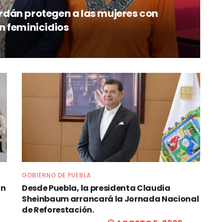
dán protegen a las mujeres con
n feminicidios
GOBIERNO DE PUEBLA
an
Desde Puebla, la presidenta Claudia
Sheinbaum arrancará la Jornada Nacional
de Reforestación.