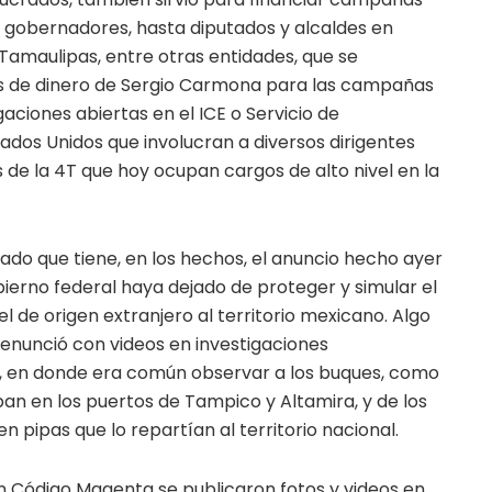
 gobernadores, hasta diputados y alcaldes en
Tamaulipas, entre otras entidades, que se
es de dinero de Sergio Carmona para las campañas
aciones abiertas en el ICE o Servicio de
ados Unidos que involucran a diversos dirigentes
 de la 4T que hoy ocupan cargos de alto nivel en la
icado que tiene, en los hechos, el anuncio hecho ayer
bierno federal haya dejado de proteger y simular el
l de origen extranjero al territorio mexicano. Algo
enunció con videos en investigaciones
es, en donde era común observar a los buques, como
an en los puertos de Tampico y Altamira, y de los
 pipas que lo repartían al territorio nacional.
 Código Magenta se publicaron fotos y videos en