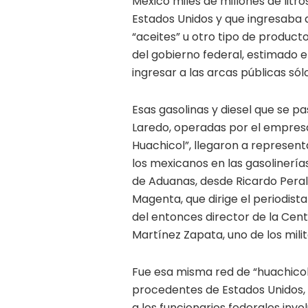
México miles de millones de litro
Estados Unidos y que ingresaba a
“aceites” u otro tipo de producto
del gobierno federal, estimado 
ingresar a las arcas públicas sól
Esas gasolinas y diesel que se 
Laredo, operadas por el empresa
Huachicol”, llegaron a represent
los mexicanos en las gasolinería
de Aduanas, desde Ricardo Peralt
Magenta, que dirige el periodis
del entonces director de la Cent
Martínez Zapata, uno de los mili
Fue esa misma red de “huachicol
procedentes de Estados Unidos, 
a los funcionarios federales inv