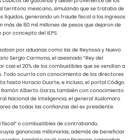
s cúbicos de gasolinas y diesel proveniente de los
l territorio mexicano, simulando que se trataba de
s líquidos, generando un fraude fiscal a los ingresos
en más de 80 mil millones de pesos que dejaron de
o por concepto del IEPS.
pasaban por aduanas como las de Reynosa y Nuevo
rio Sergio Carmona, el asesinado “Rey del
ar casi el 20% de los combustibles que se vendían a
s. Todo ocurría con conocimiento de los directores
a hasta Horacio Duarte, e incluso, el portal Código
ta Ramón Alberto Garza, también con conocimiento
ral Nacional de Inteligencia, el general Audomaro
tares de todas las confianzas del ex presidente.
 fiscal” o combustibles de contrabando,
cuyas ganancias millonarias, además de beneficiar
olucrados, también sirvió para financiar campañas