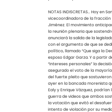
NOTAS INDISCRETAS… Hoy en San Lá
vicecoordinadora de la fracción
Jiménez. El movimiento anticip
la reunión plenaria que sostendrá
anunciará la salida de la legisl
con el argumento de que se ded
político, llamado “Que siga la D
esposo Edgar Garza. Y a partir 
“intereses personales” la decisi
asegurado el voto de la mayoría
del fuerte pleito que sostuviero
ayer en la bancada morenista qu
Ealy y Enrique Vázquez, podrían 
guerra de videos que ambos sostu
la votación que evitó el desafu
intento de violación por su medi