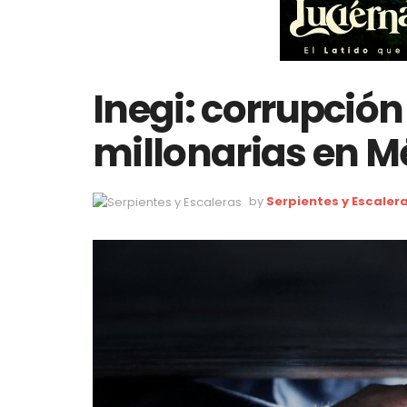
Inegi: corrupción
millonarias en M
by
Serpientes y Escaler