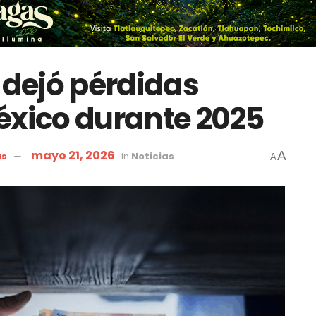
 dejó pérdidas
éxico durante 2025
mayo 21, 2026
A
as
in
Noticias
A