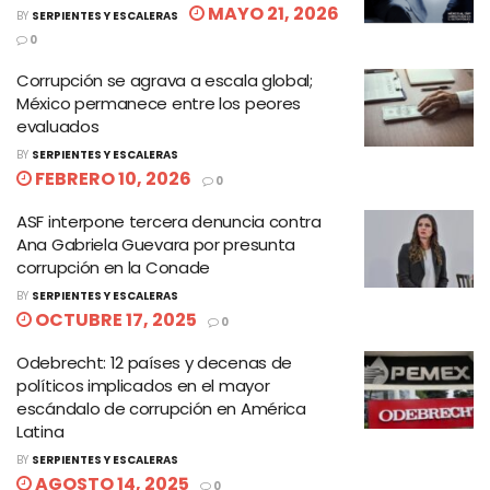
MAYO 21, 2026
BY
SERPIENTES Y ESCALERAS
0
Corrupción se agrava a escala global;
México permanece entre los peores
evaluados
BY
SERPIENTES Y ESCALERAS
FEBRERO 10, 2026
0
ASF interpone tercera denuncia contra
Ana Gabriela Guevara por presunta
corrupción en la Conade
BY
SERPIENTES Y ESCALERAS
OCTUBRE 17, 2025
0
Odebrecht: 12 países y decenas de
políticos implicados en el mayor
escándalo de corrupción en América
Latina
BY
SERPIENTES Y ESCALERAS
AGOSTO 14, 2025
0