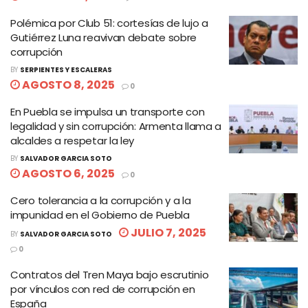
Polémica por Club 51: cortesías de lujo a
Gutiérrez Luna reavivan debate sobre
corrupción
BY
SERPIENTES Y ESCALERAS
AGOSTO 8, 2025
0
En Puebla se impulsa un transporte con
legalidad y sin corrupción: Armenta llama a
alcaldes a respetar la ley
BY
SALVADOR GARCIA SOTO
AGOSTO 6, 2025
0
Cero tolerancia a la corrupción y a la
impunidad en el Gobierno de Puebla
JULIO 7, 2025
BY
SALVADOR GARCIA SOTO
0
Contratos del Tren Maya bajo escrutinio
por vínculos con red de corrupción en
España