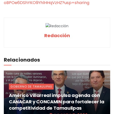
oBPOe6DShYKO9YhlHHqVzHZ?usp=sharing
Redacción
Relacionados
GOBIERNO DE TAMAULIPAS
Américo Villarreal impulsa agenda con
CANACAR y CONCAMIN para fortalecer la
competitividad de Tamaulipas